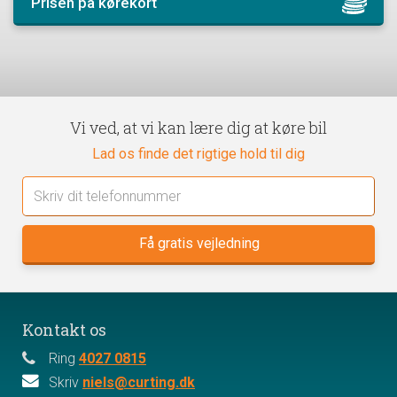
Prisen på kørekort
Vi ved, at vi kan lære dig at køre bil
Lad os finde det rigtige hold til dig
Kontakt os
Ring
4027 0815
Skriv
niels@curting.dk